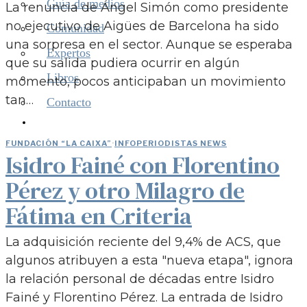
Guía de medios
La renuncia de Ángel Simón como presidente
no ejecutivo de Aigües de Barcelona ha sido
Comunidad
una sorpresa en el sector. Aunque se esperaba
Expertos
que su salida pudiera ocurrir en algún
Libros
momento, pocos anticipaban un movimiento
tan…
Contacto
FUNDACIÓN “LA CAIXA”
·
INFOPERIODISTAS NEWS
Isidro Fainé con Florentino
Pérez y otro Milagro de
Fátima en Criteria
La adquisición reciente del 9,4% de ACS, que
algunos atribuyen a esta "nueva etapa", ignora
la relación personal de décadas entre Isidro
Fainé y Florentino Pérez. La entrada de Isidro