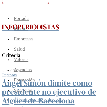
Portada
INFOPERIODISTAS
Medios
Empresas
Salud
Criteria
Valores
Agencias
junio 7, 2024
Empresas
Formación
Ángel Simón dimite como
presidente no ejecutivo de
Servicios
Aigües de Barcelona
Plataforma Infoperiodistas