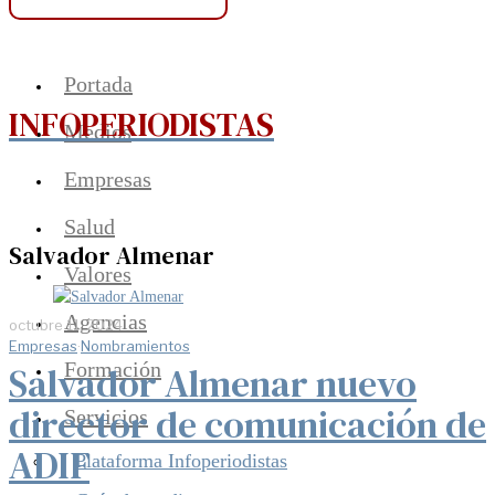
Portada
INFOPERIODISTAS
Medios
Empresas
Salud
Salvador Almenar
Valores
Agencias
octubre 11, 2024
Empresas
·
Nombramientos
Formación
Salvador Almenar nuevo
director de comunicación de
Servicios
ADIF
Plataforma Infoperiodistas