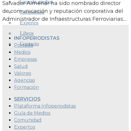
Guía de medios
Salvador Almenar ha sido nombrado director
de comunicación y reputación corporativa del
Comunidad
Administrador de Infraestructuras Ferroviarias.…
Expertos
Libros
INFOPERIODISTAS
Contacto
Portada
Medios
Empresas
Salud
Valores
Agencias
Formación
SERVICIOS
Plataforma Infoperiodistas
Guía de Medios
Comunidad
Expertos