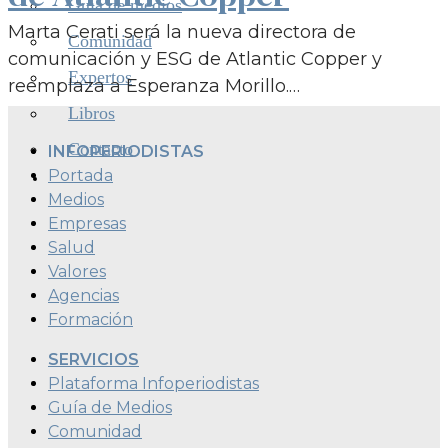
Guía de medios
Marta Cerati será la nueva directora de
Comunidad
comunicación y ESG de Atlantic Copper y
Expertos
reemplaza a Esperanza Morillo.…
Libros
Contacto
INFOPERIODISTAS
Portada
Medios
Empresas
Salud
Valores
Agencias
Formación
SERVICIOS
Plataforma Infoperiodistas
Guía de Medios
Comunidad