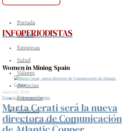
Portada
INFOPERIODISTAS
Medios
Empresas
Salud
Women in Mining Spain
Valores
Agencias
enero 13, 2025
Formación
Empresas
·
Nombramientos
Marta Cerati será la nueva
Servicios
directora de Comunicación
Plataforma Infoperiodistas
de Atlantic Copper