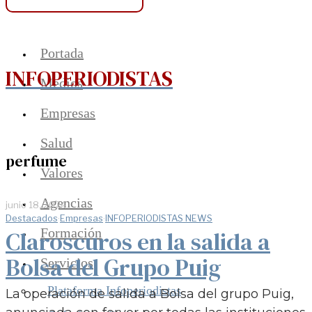
Portada
INFOPERIODISTAS
Medios
Empresas
Salud
perfume
Valores
Agencias
junio 18, 2024
Destacados
·
Empresas
·
INFOPERIODISTAS NEWS
Formación
Claroscuros en la salida a
Bolsa del Grupo Puig
Servicios
Plataforma Infoperiodistas
La operación de salida a Bolsa del grupo Puig,