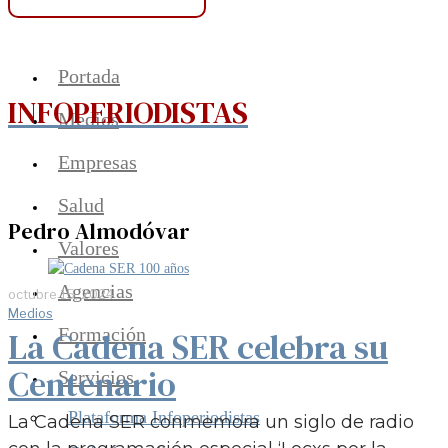
Portada
INFOPERIODISTAS
Medios
Empresas
Salud
Pedro Almodóvar
Valores
Agencias
octubre 15, 2024
Medios
Formación
La Cadena SER celebra su
Centenario
Servicios
Plataforma Infoperiodistas
La Cadena SER conmemora un siglo de radio