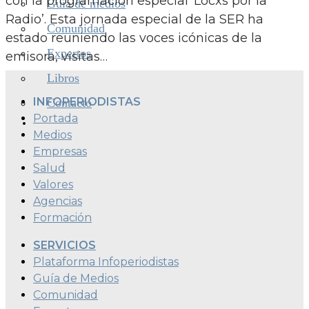
con la programación especial ‘Locxs por la
Guía de medios
Radio’. Esta jornada especial de la SER ha
Comunidad
estado reuniendo las voces icónicas de la
Expertos
emisora, visitas…
Libros
INFOPERIODISTAS
Contacto
Portada
Medios
Empresas
Salud
Valores
Agencias
Formación
SERVICIOS
Plataforma Infoperiodistas
Guía de Medios
Comunidad