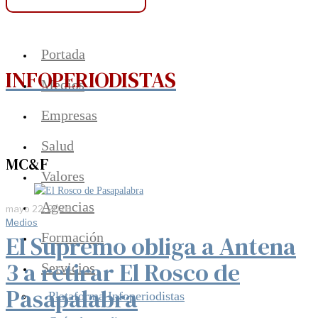
Portada
INFOPERIODISTAS
Medios
Empresas
Salud
MC&F
Valores
Agencias
mayo 22, 2026
Medios
Formación
El Supremo obliga a Antena
3 a retirar El Rosco de
Servicios
Pasapalabra
Plataforma Infoperiodistas