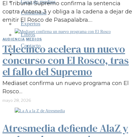
Guía de medios
El Tribunal Supremo confirma la sentencia
contra Antena 3 y obliga a la cadena a dejar de
Comunidad
emitir El Rosco de Pasapalabra.…
Expertos
Libros
AUDIENCIA
·
MEDIOS
Telecinco acelera un nuevo
Contacto
concurso con El Rosco, tras
el fallo del Supremo
Mediaset confirma un nuevo programa con El
Rosco…
mayo 28, 2026
Atresmedia defiende AlaZ y