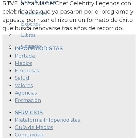
Guía de medios
RTVE lanza MasterChef Celebrity Legends con
celebridades que ya pasaron por el programa y
Comunidad
apuesta por rizar el rizo en un formato de éxito
Expertos
que busca renovarse tras años de recorrido…
Libros
Contacto
INFOPERIODISTAS
Portada
Medios
Empresas
Salud
Valores
Agencias
Formación
SERVICIOS
Plataforma Infoperiodistas
Guía de Medios
Comunidad