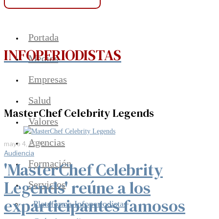
Portada
INFOPERIODISTAS
Medios
Empresas
Salud
MasterChef Celebrity Legends
Valores
Agencias
mayo 4, 2026
Audiencia
Formación
'MasterChef Celebrity
Legends' reúne a los
Servicios
exparticipantes famosos
Plataforma Infoperiodistas