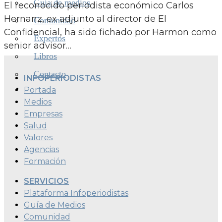
Guía de medios
El reconocido periodista económico Carlos
Hernanz, ex adjunto al director de El
Comunidad
Confidencial, ha sido fichado por Harmon como
Expertos
senior advisor…
Libros
Contacto
INFOPERIODISTAS
Portada
Medios
Empresas
Salud
Valores
Agencias
Formación
SERVICIOS
Plataforma Infoperiodistas
Guía de Medios
Comunidad