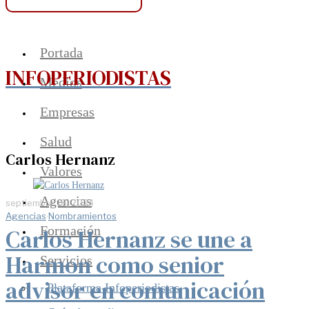
Portada
INFOPERIODISTAS
Medios
Empresas
Salud
Carlos Hernanz
Valores
Agencias
septiembre 18, 2024
Agencias
·
Nombramientos
Formación
Carlos Hernanz se une a
Harmon como senior
Servicios
advisor en comunicación
Plataforma Infoperiodistas