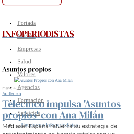
Portada
INFOPERIODISTAS
Medios
Empresas
Salud
Asuntos propios
Valores
Agencias
mayo 4, 2026
Audiencia
Formación
Telecinco impulsa 'Asuntos
propios' con Ana Milán
Servicios
Plataforma Infoperiodistas
Mediaset España refuerza su estrategia de