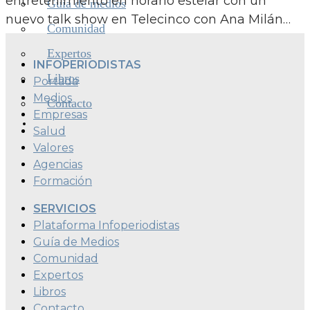
entretenimiento en horario estelar con un
Guía de medios
nuevo talk show en Telecinco con Ana Milán…
Comunidad
Expertos
INFOPERIODISTAS
Libros
Portada
Medios
Contacto
Empresas
Salud
Valores
Agencias
Formación
SERVICIOS
Plataforma Infoperiodistas
Guía de Medios
Comunidad
Expertos
Libros
Contacto