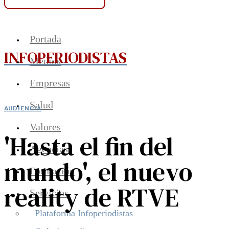
Portada
INFOPERIODISTAS
Medios
Empresas
Salud
AUDIENCIA
Valores
'Hasta el fin del
Agencias
mundo', el nuevo
Formación
reality de RTVE
Servicios
Plataforma Infoperiodistas