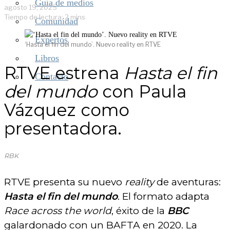
Guía de medios
agosto 19, 2025
Tiempo de lectura: 2 mins
Comunidad
Expertos
‘Hasta el fin del mundo’. Nuevo reality en RTVE
Libros
RTVE estrena
Hasta el fin
Contacto
del mundo
con Paula
Vázquez como
presentadora.
RBK
RTVE presenta su nuevo
reality
de aventuras:
Hasta el fin del mundo
. El formato adapta
Race across the world
, éxito de la
BBC
galardonado con un BAFTA en 2020. La