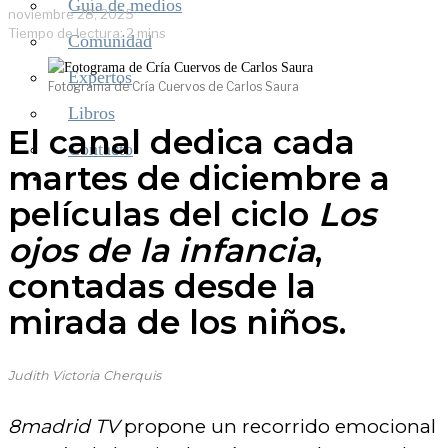
Guía de medios
noviembre 28, 2025
Tiempo de lectura: 2 mins
Comunidad
Expertos
Fotograma de Cría Cuervos de Carlos Saura
Libros
El canal dedica cada
Contacto
martes de diciembre a
películas del ciclo
Los
ojos de la infancia
,
contadas desde la
mirada de los niños.
Judith Victoria Cherquis
8madrid TV
propone un recorrido emocional