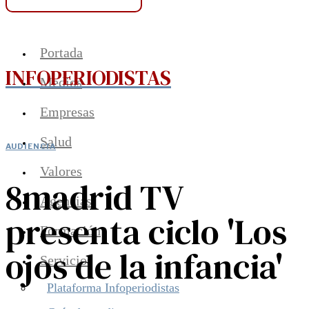
Portada
INFOPERIODISTAS
Medios
Empresas
Salud
AUDIENCIA
Valores
8madrid TV
Agencias
presenta ciclo 'Los
Formación
ojos de la infancia'
Servicios
Plataforma Infoperiodistas